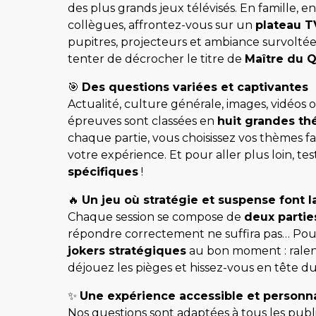
des plus grands jeux télévisés. En famille, e
collègues, affrontez-vous sur un
plateau T
pupitres, projecteurs et ambiance survolté
tenter de décrocher le titre de
Maître du Q
🎯
Des questions variées et captivantes
Actualité, culture générale, images, vidéos o
épreuves sont classées en
huit grandes t
chaque partie, vous choisissez vos thèmes fa
votre expérience. Et pour aller plus loin, te
spécifiques
!
🔥
Un jeu où stratégie et suspense font l
Chaque session se compose de
deux partie
répondre correctement ne suffira pas… Pour
jokers stratégiques
au bon moment : ralent
déjouez les pièges et hissez-vous en tête d
✨
Une expérience accessible et personna
Nos questions sont adaptées à tous les pub