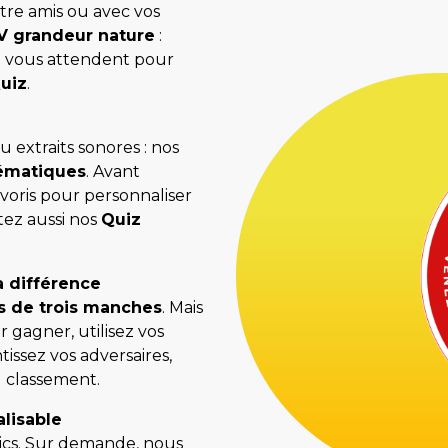
ntre amis ou avec vos
V grandeur nature
:
e vous attendent pour
uiz
.
u extraits sonores : nos
hématiques
. Avant
voris pour personnaliser
stez aussi nos
Quiz
a différence
s de trois manches
. Mais
 gagner, utilisez vos
issez vos adversaires,
u classement.
lisable
lics. Sur demande, nous