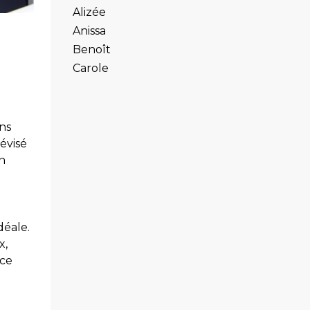
Alizée
Anissa
Benoît
Carole
ns
évisé
on
déale.
x,
nce