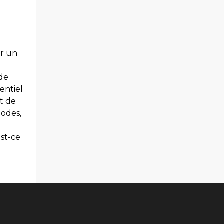
ur un
 de
entiel
et de
codes,
est-ce